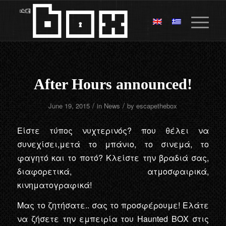
After Hours announced!
/
/
June 19, 2015
in
News
by
escapethebox
Είστε τύπος νυχτερινός? που θέλει να
συνεχίσει,μετά το μπάνιο, το σινεμά, το
φαγητό και το ποτό? Κλείστε την βραδιά σας,
διαφορετικά, ατμοσφαιρικά,
κινηματογραφικά!
Μας το ζητήσατε.. σας το προσφέρουμε! Ελάτε
να ζήσετε την εμπειρία του Haunted BOX στις